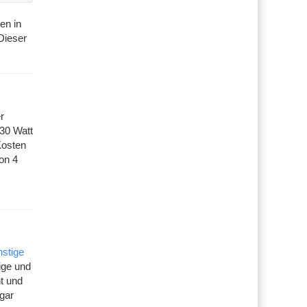
en in
Dieser
r
30 Watt
Kosten
on 4
nstige
ige und
t und
ogar