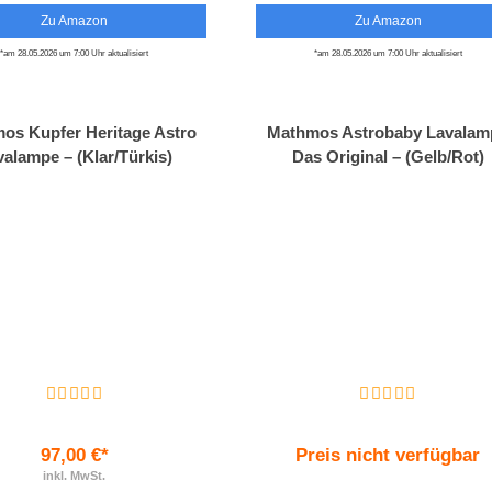
Zu Amazon
Zu Amazon
*am 28.05.2026 um 7:00 Uhr aktualisiert
*am 28.05.2026 um 7:00 Uhr aktualisiert
os Kupfer Heritage Astro
Mathmos Astrobaby Lavalam
valampe – (Klar/Türkis)
Das Original – (Gelb/Rot)
97,00 €*
Preis nicht verfügbar
inkl. MwSt.