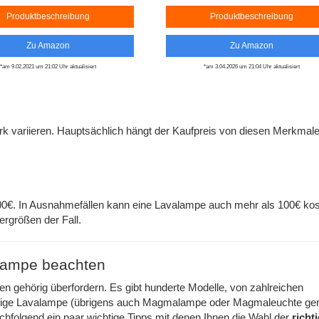
Produktbeschreibung
Produktbeschreibung
Zu Amazon
Zu Amazon
*am 9.02.2021 um 21:02 Uhr aktualisiert
*am 3.04.2026 um 21:04 Uhr aktualisiert
k variieren. Hauptsächlich hängt der Kaufpreis von diesen Merkmale
100€. In Ausnahmefällen kann eine Lavalampe auch mehr als 100€ kos
ergrößen der Fall.
alampe beachten
n gehörig überfordern. Es gibt hunderte Modelle, von zahlreichen
ichtige Lavalampe (übrigens auch Magmalampe oder Magmaleuchte ge
achfolgend ein paar
wichtige Tipps
mit denen Ihnen die Wahl der
richt