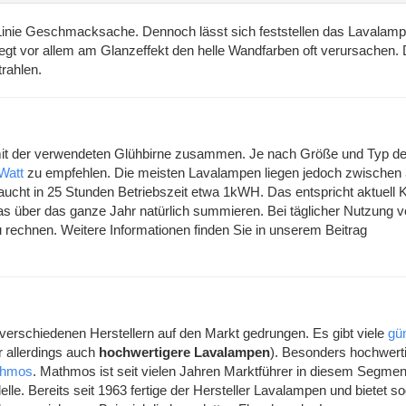
e Linie Geschmacksache. Dennoch lässt sich feststellen das Lavalamp
t vor allem am Glanzeffekt den helle Wandfarben oft verursachen. 
trahlen.
mit der verwendeten Glühbirne zusammen. Je nach Größe und Typ de
Watt
zu empfehlen. Die meisten Lavalampen liegen jedoch zwischen 
aucht in 25 Stunden Betriebszeit etwa 1kWH. Das entspricht aktuell 
das über das ganze Jahr natürlich summieren. Bei täglicher Nutzung v
rechnen. Weitere Informationen finden Sie in unserem Beitrag
 verschiedenen Herstellern auf den Markt gedrungen. Es gibt viele
gü
ür allerdings auch
hochwertigere Lavalampen
). Besonders hochwert
thmos
. Mathmos ist seit vielen Jahren Marktführer in diesem Segmen
le. Bereits seit 1963 fertige der Hersteller Lavalampen und bietet s