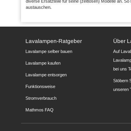
diverse Ersatzteile für seine (zeitlosen) Modelle an. 
austauschen.
Lavalampen-Ratgeber
Über 
Lavalampe selber bauen
Auf Lava
Lavalamp
Lavalampe kaufen
bei uns T
Lavalampe entsorgen
Stöbern 
Funktionsweise
unseren 
Stromverbrauch
Mathmos FAQ