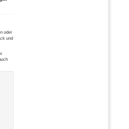
en oder
ack und
zu
auch