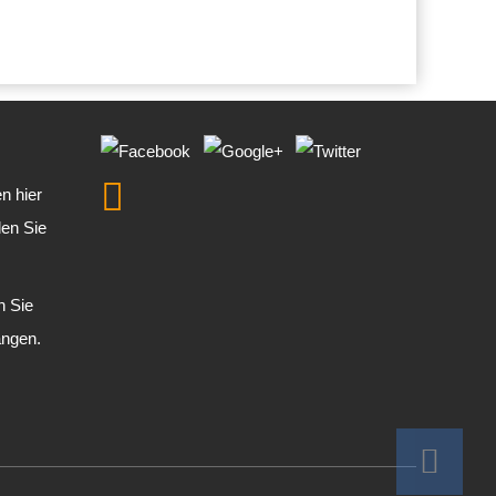
n hier
den Sie
n Sie
angen.