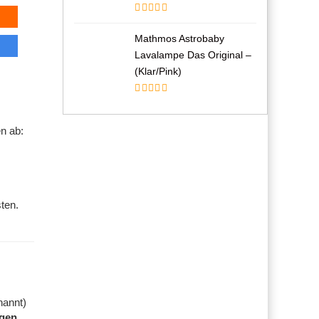
Mathmos Astrobaby
Lavalampe Das Original –
(Klar/Pink)
n ab:
ten.
nannt)
igen