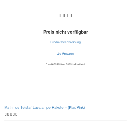
Preis nicht verfügbar
Produktbeschreibung
Zu Amazon
* am 28.05.2026 um 7:00 Uhr aktualisiert
Best bewertete Lavalampen
Mathmos Telstar Lavalampe Rakete – (Klar/Pink)