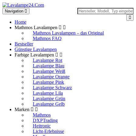
Toggle
Navigation
navigation
Home
Mathmos Lavalampen
Mathmos Lavalampen – das Original
Mathmos FAQ
Bestseller
Günstige Lavalampen
Farbige Lavalampen
Lavalampe Rot
Lavalampe Blau
Lavalampe Weiß
Lavalampe Orange
Lavalampe Pink
Lavalampe Schwarz
Lavalampe Lila
Lavalampe Grün
Lavalampe Gelb
Marken
Mathmos
DXPTrading
Heitronic
Licht-Erlebnisse