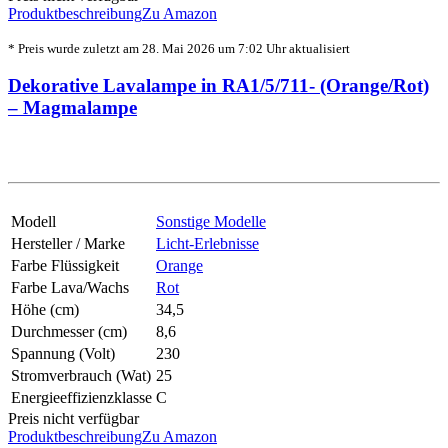
Produktbeschreibung
Zu Amazon
* Preis wurde zuletzt am 28. Mai 2026 um 7:02 Uhr aktualisiert
Dekorative Lavalampe in RA1/5/711- (Orange/Rot)
– Magmalampe
Modell
Sonstige Modelle
Hersteller / Marke
Licht-Erlebnisse
Farbe Flüssigkeit
Orange
Farbe Lava/Wachs
Rot
Höhe (cm)
34,5
Durchmesser (cm)
8,6
Spannung (Volt)
230
Stromverbrauch (Wat)
25
Energieeffizienzklasse
C
Preis nicht verfügbar
Produktbeschreibung
Zu Amazon